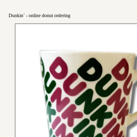
Dunkin´ - online donut ordering