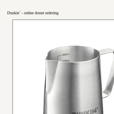
Dunkin´ - online donut ordering