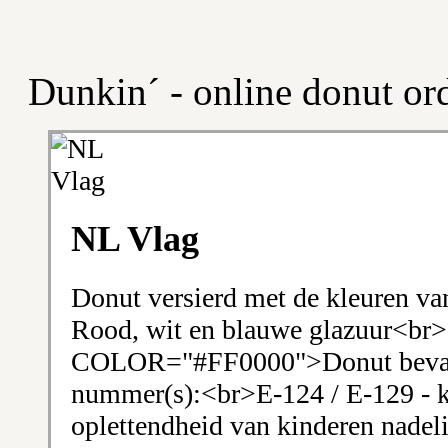
Dunkin´ - online donut or
NL Vlag
Donut versierd met de kleuren va
Rood, wit en blauwe glazuur<b
COLOR="#FF0000">Donut bevat 
nummer(s):<br>E-124 / E-129 - ka
oplettendheid van kinderen nadel