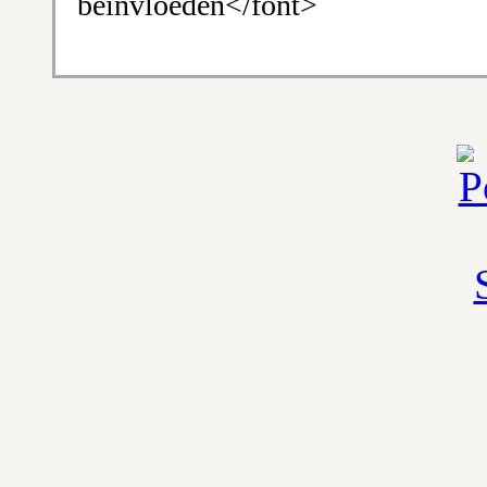
beïnvloeden</font>