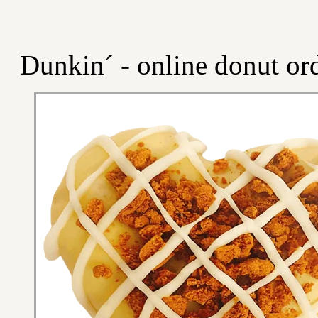
Dunkin´ - online donut or