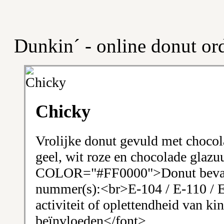
Dunkin´ - online donut or
Chicky
Vrolijke donut gevuld met chocol
geel, wit roze en chocolade gl
COLOR="#FF0000">Donut bevat 
nummer(s):<br>E-104 / E-110 / E
activiteit of oplettendheid van ki
beïnvloeden</font>